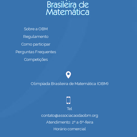
Sobre a OBM
Regulamento
Como participar
Perguntas Frequentes
Competições
Olimpíada Brasileira de Matemática (OBM)
Tel
contato@associacaodaobm.org
Atendimento: 2ª a 6ª-feira
Horário comercial