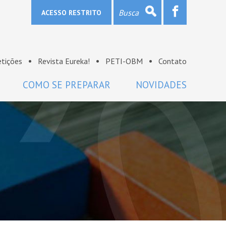
ACESSO RESTRITO
tições
Revista Eureka!
PETI-OBM
Contato
COMO SE PREPARAR
NOVIDADES
Provas e gabaritos
Notícias
Bibliografia
OBM na mídia
Links
Sala de imprensa
Lista de discussão