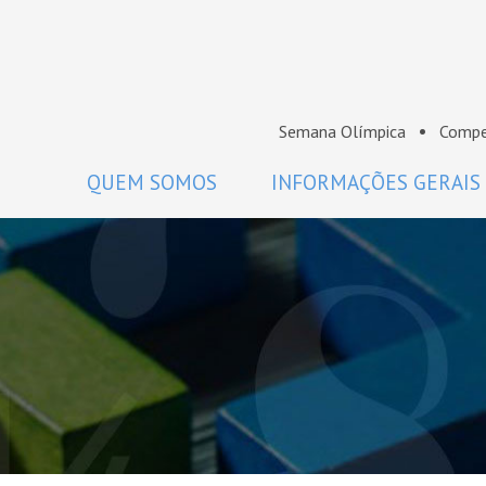
Semana Olímpica
Compe
QUEM SOMOS
INFORMAÇÕES GERAIS
A OBM
Regulamento
Histórico
Como participar
Premiados da OBM
Calendário
Comissão Nacional de Olimpíadas
Perguntas frequentes
de Matemática da SBM
Coordenadores
Projeto Gráfico da OBM