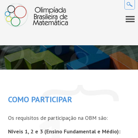
QUEM SOMOS
A OBM
INFORMAÇÕES GERAIS
Premiados da OBM
Regulamento
COMO SE PREPARAR
Comissão Nacional de Olimpíadas de Matemática da SBM
Calendário
Provas e gabaritos
NOVIDADES
COMO PARTICIPAR
Coordenadores
Perguntas frequentes
Links
Notícias
SEMANA OLÍMPICA
Projeto Gráfico da OBM
Os requisitos de participação na OBM são:
Lista de discussão
Sala de imprensa
COMPETIÇÕES
Níveis 1, 2 e 3 (Ensino Fundamental e Médio):
REVISTA EUREKA!