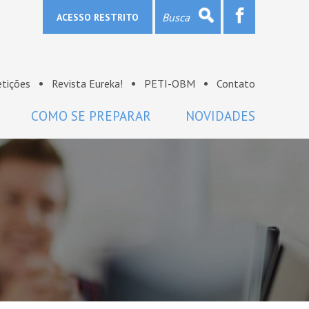
ACESSO RESTRITO
tições
Revista Eureka!
PETI-OBM
Contato
COMO SE PREPARAR
NOVIDADES
Provas e gabaritos
Notícias
Bibliografia
OBM na mídia
Links
Sala de imprensa
Lista de discussão