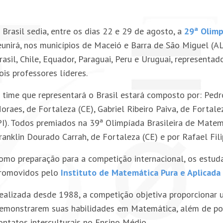
 Brasil sedia, entre os dias 22 e 29 de agosto, a
29ª Olimp
eunirá, nos municípios de Maceió e Barra de São Miguel (AL)
rasil, Chile, Equador, Paraguai, Peru e Uruguai, represent
ois professores líderes.
 time que representará o Brasil estará composto por: Pedr
oraes, de Fortaleza (CE), Gabriel Ribeiro Paiva, de Fortale
PI). Todos premiados na 39ª Olimpíada Brasileira de Matem
ranklin Dourado Carrah, de Fortaleza (CE) e por Rafael Fili
omo preparação para a competição internacional, os estud
romovidos pelo
Instituto de Matemática Pura e Aplicada
ealizada desde 1988, a competição objetiva proporcionar 
emonstrarem suas habilidades em Matemática, além de poss
ontatos interculturais no Ensino Médio.