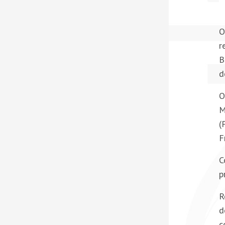
O
r
B
d
O
M
(
F
C
p
R
d
c