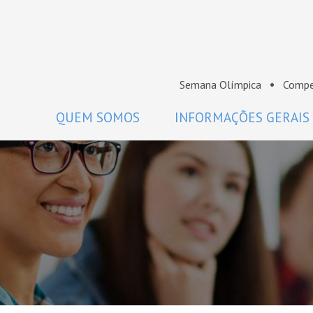
Semana Olímpica
Compe
QUEM SOMOS
INFORMAÇÕES GERAIS
A OBM
Regulamento
Histórico
Como participar
Premiados da OBM
Calendário
Comissão Nacional de Olimpíadas
Perguntas frequentes
de Matemática da SBM
Coordenadores
Projeto Gráfico da OBM