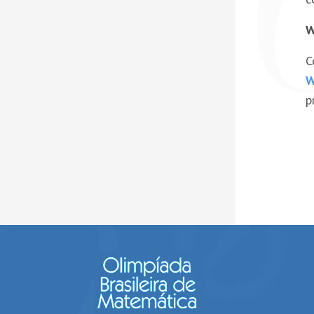
W
C
W
p