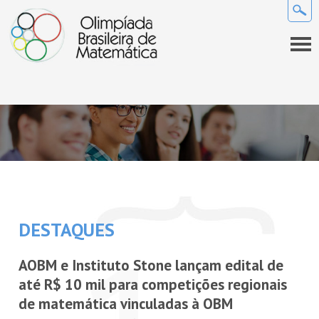
QUEM SOMOS
A OBM
INFORMAÇÕES GERAIS
Premiados da OBM
Regulamento
COMO SE PREPARAR
Comissão Nacional de Olimpíadas de Matemática da SBM
Calendário
Provas e gabaritos
NOVIDADES
DESTAQUES
Coordenadores
Perguntas frequentes
Links
Notícias
SEMANA OLÍMPICA
AOBM e Instituto Stone lançam edital de
Projeto Gráfico da OBM
Lista de discussão
Sala de imprensa
até R$ 10 mil para competições regionais
COMPETIÇÕES
de matemática vinculadas à OBM
REVISTA EUREKA!