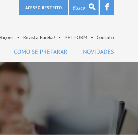
ACESSO RESTRITO
tições
Revista Eureka!
PETI-OBM
Contato
COMO SE PREPARAR
NOVIDADES
Provas e gabaritos
Notícias
Bibliografia
OBM na mídia
Links
Sala de imprensa
Lista de discussão