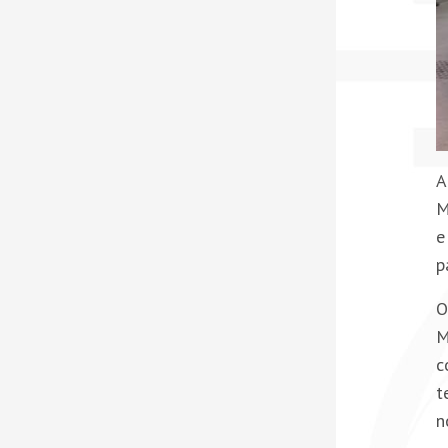
A
M
e
p
O
M
c
t
n