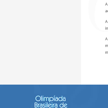
A
a
A
i
A
m
m