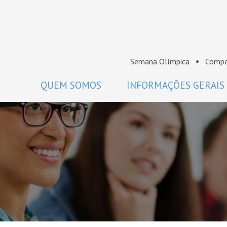
Semana Olímpica
Compe
QUEM SOMOS
INFORMAÇÕES GERAIS
A OBM
Regulamento
Histórico
Como participar
Premiados da OBM
Calendário
Comissão Nacional de Olimpíadas
Perguntas frequentes
de Matemática da SBM
Coordenadores
Projeto Gráfico da OBM