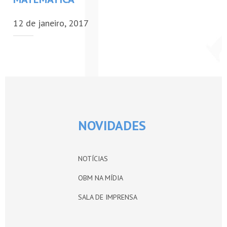
PETI-OBM
12 de janeiro, 2017
CONTATO
ÁREA RESTRITA
NOVIDADES
NOTÍCIAS
OBM NA MÍDIA
SALA DE IMPRENSA