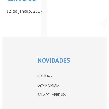
PETI-OBM
12 de janeiro, 2017
CONTATO
ÁREA RESTRITA
NOVIDADES
NOTÍCIAS
OBM NA MÍDIA
SALA DE IMPRENSA