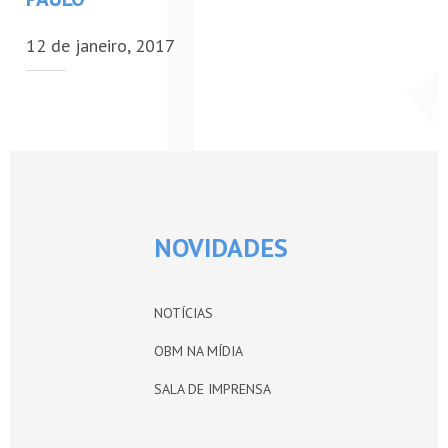
PETI-OBM
12 de janeiro, 2017
CONTATO
ÁREA RESTRITA
NOVIDADES
NOTÍCIAS
OBM NA MÍDIA
SALA DE IMPRENSA