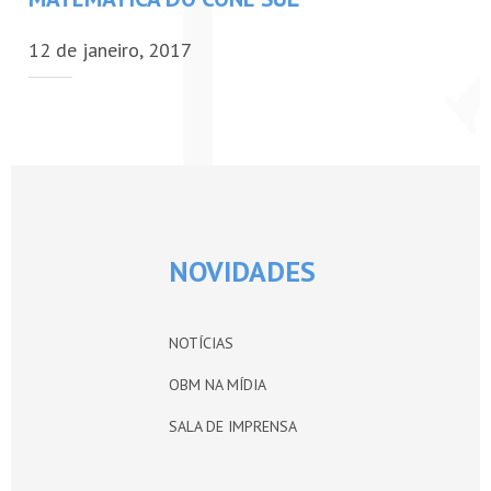
PETI-OBM
12 de janeiro, 2017
CONTATO
ÁREA RESTRITA
NOVIDADES
NOTÍCIAS
OBM NA MÍDIA
SALA DE IMPRENSA