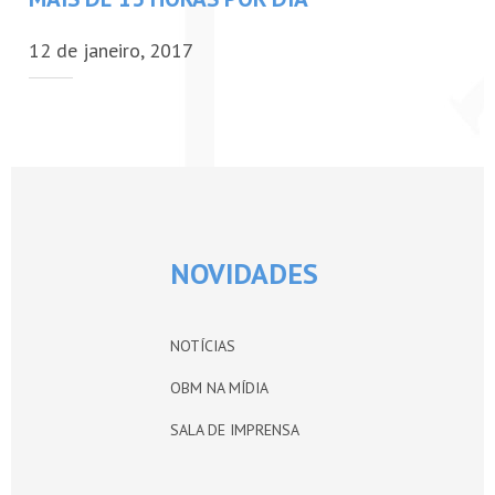
PETI-OBM
12 de janeiro, 2017
CONTATO
ÁREA RESTRITA
NOVIDADES
NOTÍCIAS
OBM NA MÍDIA
SALA DE IMPRENSA