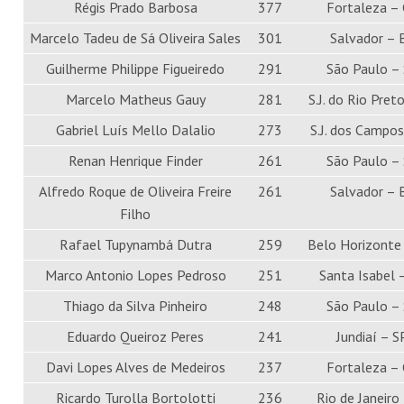
Régis Prado Barbosa
377
Fortaleza –
Marcelo Tadeu de Sá Oliveira Sales
301
Salvador – 
Guilherme Philippe Figueiredo
291
São Paulo –
Marcelo Matheus Gauy
281
S.J. do Rio Pret
Gabriel Luís Mello Dalalio
273
S.J. dos Campos
Renan Henrique Finder
261
São Paulo –
Alfredo Roque de Oliveira Freire
261
Salvador – 
Filho
Rafael Tupynambá Dutra
259
Belo Horizonte
Marco Antonio Lopes Pedroso
251
Santa Isabel 
Thiago da Silva Pinheiro
248
São Paulo –
Eduardo Queiroz Peres
241
Jundiaí – S
Davi Lopes Alves de Medeiros
237
Fortaleza –
Ricardo Turolla Bortolotti
236
Rio de Janeiro