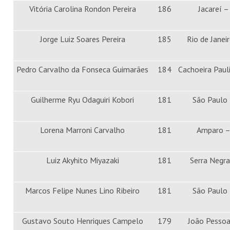
Vitória Carolina Rondon Pereira
186
Jacareí –
Jorge Luiz Soares Pereira
185
Rio de Janei
Pedro Carvalho da Fonseca Guimarães
184
Cachoeira Paul
Guilherme Ryu Odaguiri Kobori
181
São Paulo
Lorena Marroni Carvalho
181
Amparo –
Luiz Akyhito Miyazaki
181
Serra Negra
Marcos Felipe Nunes Lino Ribeiro
181
São Paulo
Gustavo Souto Henriques Campelo
179
João Pesso