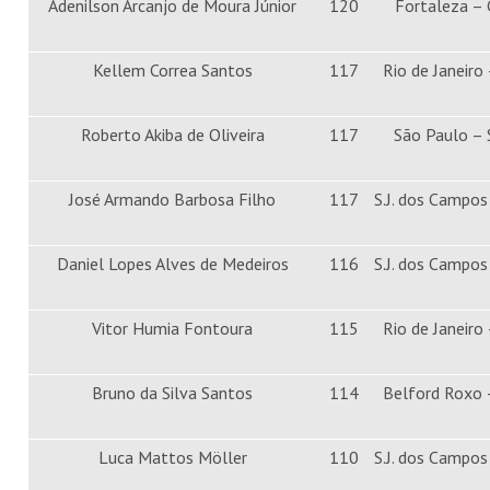
Adenilson Arcanjo de Moura Júnior
120
Fortaleza – 
Kellem Correa Santos
117
Rio de Janeiro 
Roberto Akiba de Oliveira
117
São Paulo –
José Armando Barbosa Filho
117
S.J. dos Campos
Daniel Lopes Alves de Medeiros
116
S.J. dos Campos
Vitor Humia Fontoura
115
Rio de Janeiro 
Bruno da Silva Santos
114
Belford Roxo 
Luca Mattos Möller
110
S.J. dos Campos