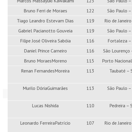
Marcos Massayuki Kawakami
123
São Paulo –
Bruno Ferri de Moraes
122
São Paulo –
Tiago Leandro Estevam Dias
119
Rio de Janeiro
Gabriel Pacianotto Gouveia
119
São Paulo –
Filipe José Oliveira Sabóia
116
Fortaleza –
Daniel Prince Carneiro
116
São Lourenço
Bruno MoraesMoreno
115
Porto Naciona
Renan FernandesMoreira
113
Taubaté – 
Murilo DóriaGuimarães
113
São Paulo –
Lucas Nishida
110
Pedreira – 
Leonardo FerreiraPatrício
107
Rio de Janeiro