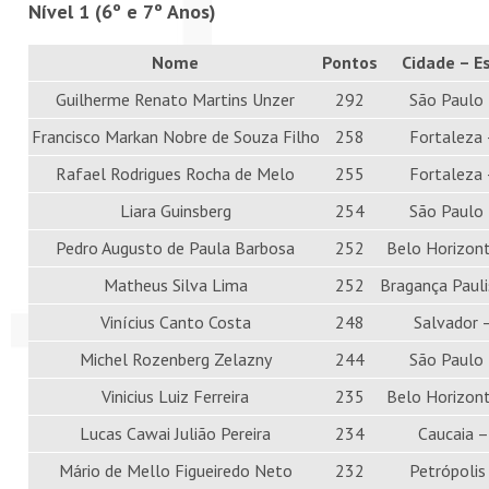
Nível 1 (6º e 7º Anos)
PETI-OBM
Nome
Pontos
Cidade – E
CONTATO
Guilherme Renato Martins Unzer
292
São Paulo
Francisco Markan Nobre de Souza Filho
258
Fortaleza 
ÁREA RESTRITA
Rafael Rodrigues Rocha de Melo
255
Fortaleza 
Liara Guinsberg
254
São Paulo
Pedro Augusto de Paula Barbosa
252
Belo Horizon
Matheus Silva Lima
252
Bragança Pauli
Vinícius Canto Costa
248
Salvador 
Michel Rozenberg Zelazny
244
São Paulo
Vinicius Luiz Ferreira
235
Belo Horizon
Lucas Cawai Julião Pereira
234
Caucaia –
Mário de Mello Figueiredo Neto
232
Petrópolis