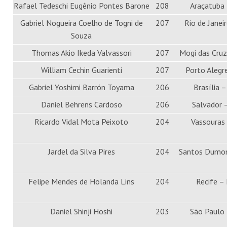
Rafael Tedeschi Eugênio Pontes Barone
208
Araçatuba
Gabriel Nogueira Coelho de Togni de
207
Rio de Janei
Souza
Thomas Akio Ikeda Valvassori
207
Mogi das Cruz
William Cechin Guarienti
207
Porto Alegr
Gabriel Yoshimi Barrón Toyama
206
Brasília 
Daniel Behrens Cardoso
206
Salvador 
Ricardo Vidal Mota Peixoto
204
Vassouras 
Jardel da Silva Pires
204
Santos Dumo
Felipe Mendes de Holanda Lins
204
Recife –
Daniel Shinji Hoshi
203
São Paulo