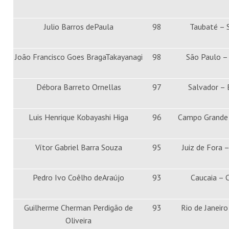
Julio Barros dePaula
98
Taubaté – 
João Francisco Goes BragaTakayanagi
98
São Paulo –
Débora Barreto Ornellas
97
Salvador –
Luis Henrique Kobayashi Higa
96
Campo Grande
Vítor Gabriel Barra Souza
95
Juiz de Fora 
Pedro Ivo Coêlho deAraújo
93
Caucaia – 
Guilherme Cherman Perdigão de
93
Rio de Janeiro
Oliveira