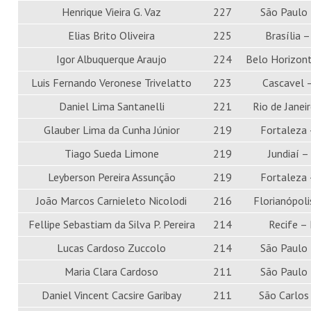
Henrique Vieira G. Vaz
227
São Paulo
Elias Brito Oliveira
225
Brasília 
Igor Albuquerque Araujo
224
Belo Horizon
Luis Fernando Veronese Trivelatto
223
Cascavel 
Daniel Lima Santanelli
221
Rio de Janei
Glauber Lima da Cunha Júnior
219
Fortaleza 
Tiago Sueda Limone
219
Jundiaí –
Leyberson Pereira Assunção
219
Fortaleza 
João Marcos Carnieleto Nicolodi
216
Florianópoli
Fellipe Sebastiam da Silva P. Pereira
214
Recife –
Lucas Cardoso Zuccolo
214
São Paulo
Maria Clara Cardoso
211
São Paulo
Daniel Vincent Cacsire Garibay
211
São Carlos