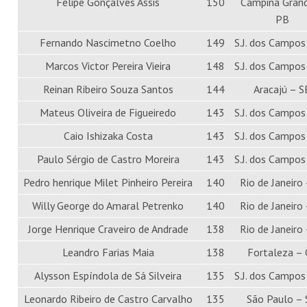
Felipe Gonçalves Assis
150
Campina Gran
PB
Fernando Nascimetno Coelho
149
S.J. dos Campos
Marcos Victor Pereira Vieira
148
S.J. dos Campos
Reinan Ribeiro Souza Santos
144
Aracajú – S
Mateus Oliveira de Figueiredo
143
S.J. dos Campos
Caio Ishizaka Costa
143
S.J. dos Campos
Paulo Sérgio de Castro Moreira
143
S.J. dos Campos
Pedro henrique Milet Pinheiro Pereira
140
Rio de Janeiro 
Willy George do Amaral Petrenko
140
Rio de Janeiro 
Jorge Henrique Craveiro de Andrade
138
Rio de Janeiro 
Leandro Farias Maia
138
Fortaleza – 
Alysson Espíndola de Sá Silveira
135
S.J. dos Campos
Leonardo Ribeiro de Castro Carvalho
135
São Paulo –