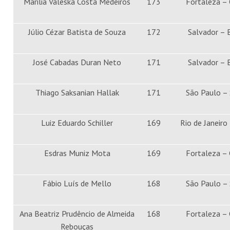
Marilia Valeska Costa Medeiros
173
Fortaleza –
Júlio Cézar Batista de Souza
172
Salvador – 
José Cabadas Duran Neto
171
Salvador – 
Thiago Saksanian Hallak
171
São Paulo –
Luiz Eduardo Schiller
169
Rio de Janeiro
Esdras Muniz Mota
169
Fortaleza –
Fábio Luís de Mello
168
São Paulo –
Ana Beatriz Prudêncio de Almeida
168
Fortaleza –
Rebouças