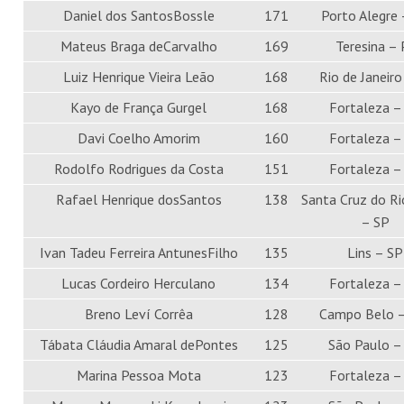
Daniel dos SantosBossle
171
Porto Alegre 
Mateus Braga deCarvalho
169
Teresina – 
Luiz Henrique Vieira Leão
168
Rio de Janeiro
Kayo de França Gurgel
168
Fortaleza –
Davi Coelho Amorim
160
Fortaleza –
Rodolfo Rodrigues da Costa
151
Fortaleza –
Rafael Henrique dosSantos
138
Santa Cruz do Ri
– SP
Ivan Tadeu Ferreira AntunesFilho
135
Lins – SP
Lucas Cordeiro Herculano
134
Fortaleza –
Breno Leví Corrêa
128
Campo Belo 
Tábata Cláudia Amaral dePontes
125
São Paulo –
Marina Pessoa Mota
123
Fortaleza –