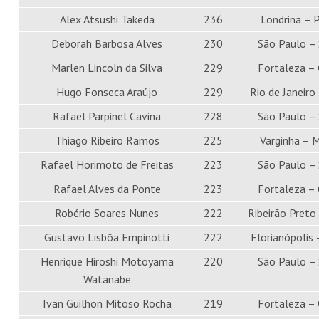
Alex Atsushi Takeda
236
Londrina – 
Deborah Barbosa Alves
230
São Paulo –
Marlen Lincoln da Silva
229
Fortaleza –
Hugo Fonseca Araújo
229
Rio de Janeiro
Rafael Parpinel Cavina
228
São Paulo –
Thiago Ribeiro Ramos
225
Varginha – 
Rafael Horimoto de Freitas
223
São Paulo –
Rafael Alves da Ponte
223
Fortaleza –
Robério Soares Nunes
222
Ribeirão Preto
Gustavo Lisbôa Empinotti
222
Florianópolis 
Henrique Hiroshi Motoyama
220
São Paulo –
Watanabe
Ivan Guilhon Mitoso Rocha
219
Fortaleza –