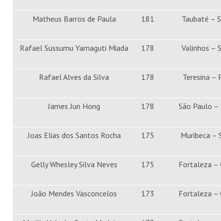
Matheus Barros de Paula
181
Taubaté – 
Rafael Sussumu Yamaguti Miada
178
Valinhos – 
Rafael Alves da Silva
178
Teresina – 
James Jun Hong
178
São Paulo –
Joas Elias dos Santos Rocha
175
Muribeca – 
Gelly Whesley Silva Neves
175
Fortaleza –
João Mendes Vasconcelos
173
Fortaleza –