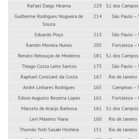
Rafael Daigo Hirama
229
S.J. dos Campos
Guilherme Rodrigues Nogueira de
214
São Paulo –
Souza
Eduardo Poço
213
São Paulo –
Ramón Moreira Nunes
205
Fortaleza – 
Renato Rebouças de Medeiros
181
S.J. dos Campos
Thiago Costa Leite Santos
175
São Paulo –
Raphael Constant da Costa
167
Rio de Janeiro 
André Linhares Rodrigues
165
Campinas – 
Edson Augusto Bezerra Lopes
161
Fortaleza – 
Marcelo de Araújo Barbosa
161
S.J. dos Campos
Levi Máximo Viana
160
Rio de Janeiro 
Thomás Yoiti Sasaki Hoshina
151
Rio de Janeiro 