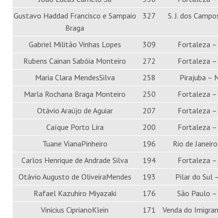
Gustavo Haddad Francisco e Sampaio
327
S. J. dos Campo
Braga
Gabriel Militão Vinhas Lopes
309
Fortaleza –
Rubens Cainan Sabóia Monteiro
272
Fortaleza –
Maria Clara MendesSilva
258
Pirajuba –
Marla Rochana Braga Monteiro
250
Fortaleza –
Otávio Araújo de Aguiar
207
Fortaleza –
Caíque Porto Lira
200
Fortaleza –
Tuane VianaPinheiro
196
Rio de Janeiro
Carlos Henrique de Andrade Silva
194
Fortaleza –
Otávio Augusto de OliveiraMendes
193
Pilar do Sul 
Rafael Kazuhiro Miyazaki
176
São Paulo –
Vinicius CiprianoKlein
171
Venda do Imigran