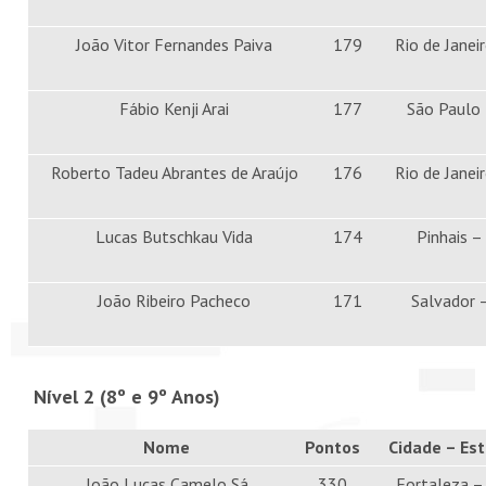
João Vitor Fernandes Paiva
179
Rio de Janei
Fábio Kenji Arai
177
São Paulo
Roberto Tadeu Abrantes de Araújo
176
Rio de Janei
Lucas Butschkau Vida
174
Pinhais –
João Ribeiro Pacheco
171
Salvador 
Nível 2 (8º e 9º Anos)
Nome
Pontos
Cidade – Es
João Lucas Camelo Sá
330
Fortaleza –