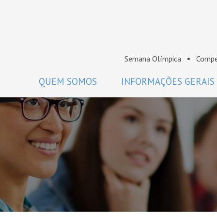
Semana Olímpica
Compe
QUEM SOMOS
INFORMAÇÕES GERAIS
A OBM
Regulamento
Histórico
Como participar
Premiados da OBM
Calendário
Comissão Nacional de Olimpíadas
Perguntas frequentes
de Matemática da SBM
Coordenadores
Projeto Gráfico da OBM