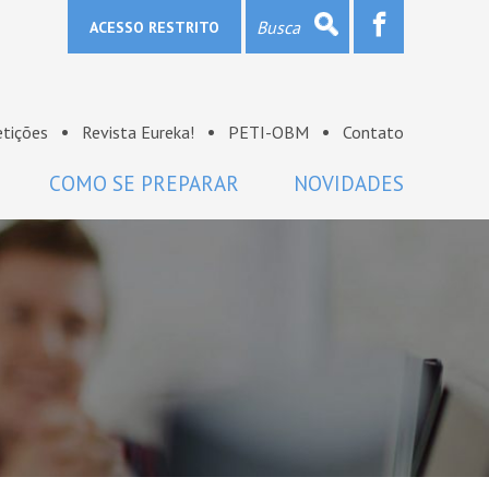
ACESSO RESTRITO
tições
Revista Eureka!
PETI-OBM
Contato
COMO SE PREPARAR
NOVIDADES
Provas e gabaritos
Notícias
Bibliografia
OBM na mídia
Links
Sala de imprensa
Lista de discussão