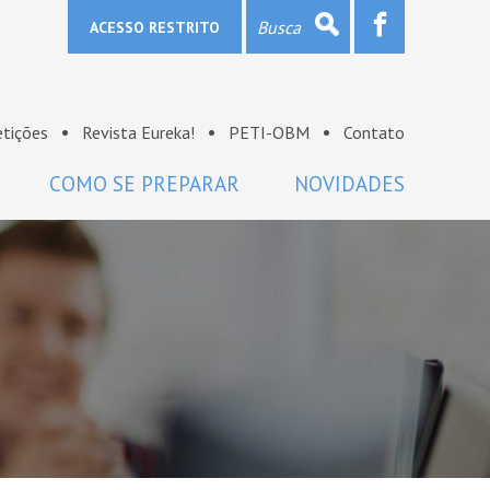
ACESSO RESTRITO
tições
Revista Eureka!
PETI-OBM
Contato
COMO SE PREPARAR
NOVIDADES
Provas e gabaritos
Notícias
Bibliografia
OBM na mídia
Links
Sala de imprensa
Lista de discussão