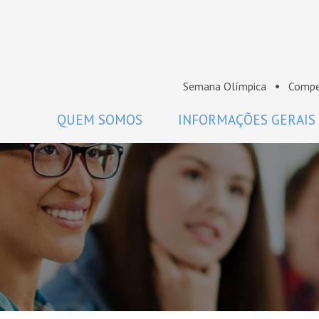
Semana Olímpica
Compe
QUEM SOMOS
INFORMAÇÕES GERAIS
A OBM
Regulamento
Histórico
Como participar
Premiados da OBM
Calendário
Comissão Nacional de Olimpíadas
Perguntas frequentes
de Matemática da SBM
Coordenadores
Projeto Gráfico da OBM