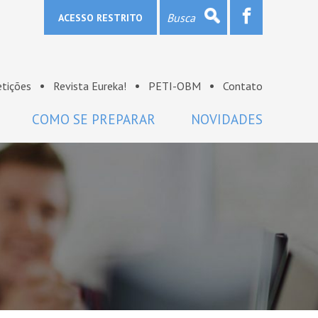
ACESSO RESTRITO
tições
Revista Eureka!
PETI-OBM
Contato
COMO SE PREPARAR
NOVIDADES
Provas e gabaritos
Notícias
Bibliografia
OBM na mídia
Links
Sala de imprensa
Lista de discussão