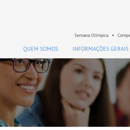
Semana Olímpica
Compe
QUEM SOMOS
INFORMAÇÕES GERAIS
A OBM
Regulamento
Histórico
Como participar
Premiados da OBM
Calendário
Comissão Nacional de Olimpíadas
Perguntas frequentes
de Matemática da SBM
Coordenadores
Projeto Gráfico da OBM