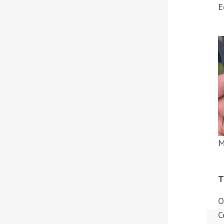
E
M
T
O
C