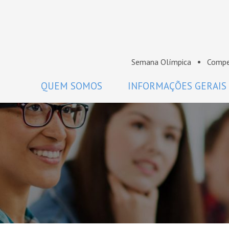
Semana Olímpica
Compe
QUEM SOMOS
INFORMAÇÕES GERAIS
A OBM
Regulamento
Histórico
Como participar
Premiados da OBM
Calendário
Comissão Nacional de Olimpíadas
Perguntas frequentes
de Matemática da SBM
Coordenadores
Projeto Gráfico da OBM