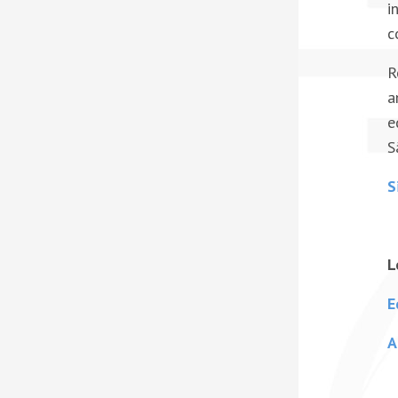
i
c
R
a
e
S
S
L
E
A