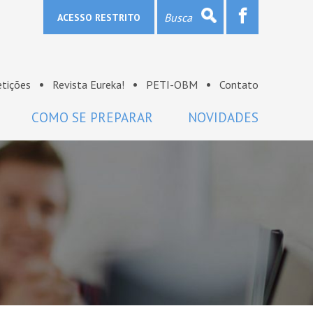
ACESSO RESTRITO
tições
Revista Eureka!
PETI-OBM
Contato
COMO SE PREPARAR
NOVIDADES
Provas e gabaritos
Notícias
Bibliografia
OBM na mídia
Links
Sala de imprensa
Lista de discussão