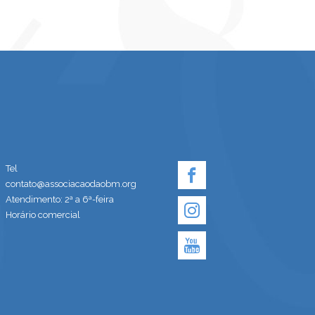
Tel
contato@associacaodaobm.org
Atendimento: 2ª a 6ª-feira
Horário comercial