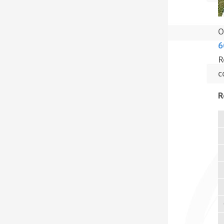
O
6
R
c
R