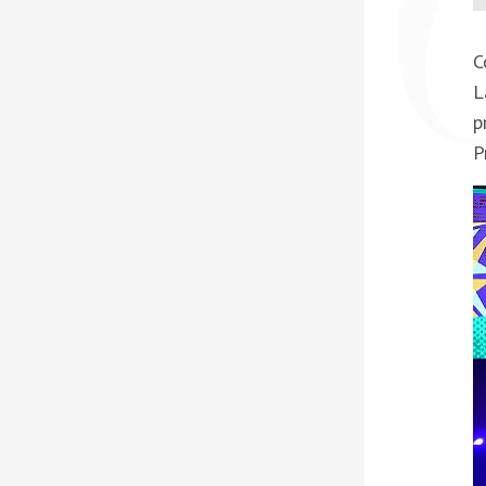
C
L
p
P