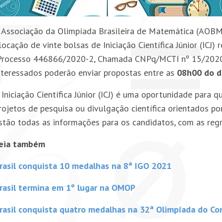
 Associação da Olimpíada Brasileira de Matemática (AOB
locação de vinte bolsas de Iniciação Científica Júnior (ICJ
Processo 446866/2020-2, Chamada CNPq/MCTI nº 15/2020 – 
nteressados poderão enviar propostas entre as
08h00 do d
 Iniciação Científica Júnior (ICJ) é uma oportunidade par
rojetos de pesquisa ou divulgação científica orientados po
stão todas as informações para os candidatos, com as regr
eia também
rasil conquista 10 medalhas na 8ª IGO 2021
rasil termina em 1º lugar na OMOP
rasil conquista quatro medalhas na 32ª Olimpíada do Co