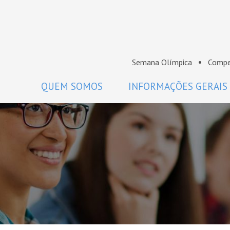
Semana Olímpica
Compe
QUEM SOMOS
INFORMAÇÕES GERAIS
A OBM
Regulamento
Histórico
Como participar
Premiados da OBM
Calendário
Comissão Nacional de Olimpíadas
Perguntas frequentes
de Matemática da SBM
Coordenadores
Projeto Gráfico da OBM