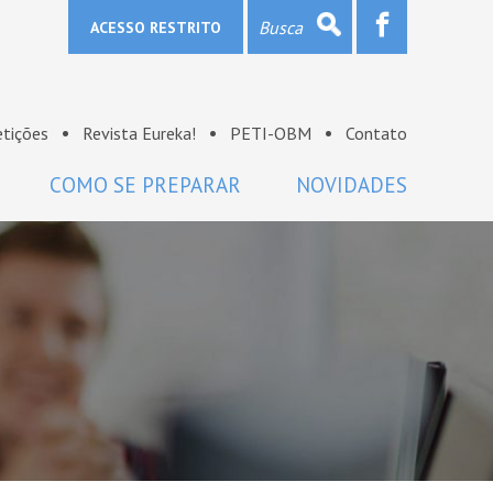
ACESSO RESTRITO
tições
Revista Eureka!
PETI-OBM
Contato
COMO SE PREPARAR
NOVIDADES
Provas e gabaritos
Notícias
Bibliografia
OBM na mídia
Links
Sala de imprensa
Lista de discussão