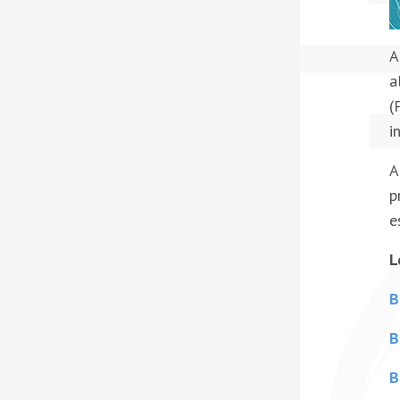
A
a
(
i
A
p
e
L
B
B
B