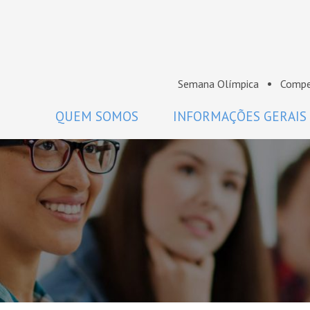
Semana Olímpica
Compe
QUEM SOMOS
INFORMAÇÕES GERAIS
A OBM
Regulamento
Histórico
Como participar
Premiados da OBM
Calendário
Comissão Nacional de Olimpíadas
Perguntas frequentes
de Matemática da SBM
Coordenadores
Projeto Gráfico da OBM