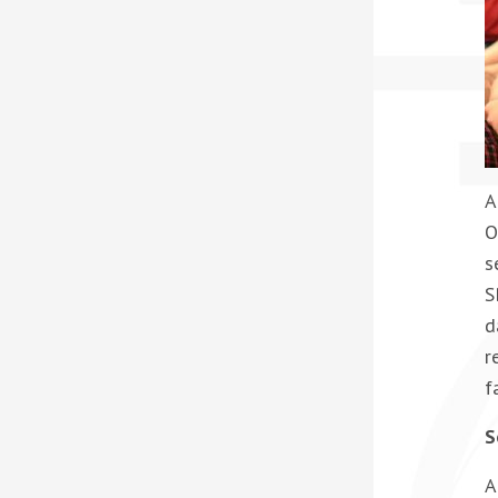
A
O
s
S
d
r
f
S
A