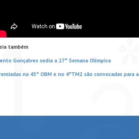
eia também
ento Gonçalves sedia a 27ª Semana Olímpica
remiadas na 45ª OBM e no 4ºTM2 são convocadas para a