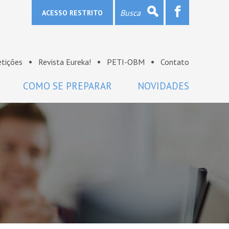
ACESSO RESTRITO
tições
Revista Eureka!
PETI-OBM
Contato
COMO SE PREPARAR
NOVIDADES
Provas e gabaritos
Notícias
Bibliografia
OBM na mídia
Links
Sala de imprensa
Lista de discussão