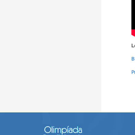
L
B
P