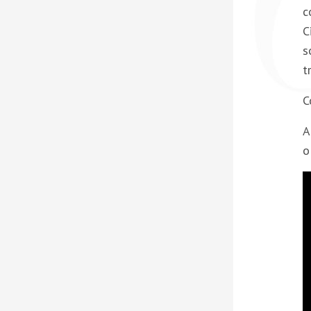
c
C
s
t
C
A
o