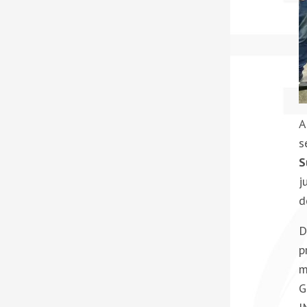
A
s
S
j
d
D
p
m
G