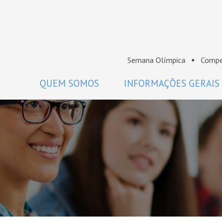
Semana Olímpica
Compe
QUEM SOMOS
INFORMAÇÕES GERAIS
A OBM
Regulamento
Histórico
Como participar
Premiados da OBM
Calendário
Comissão Nacional de Olimpíadas
Perguntas frequentes
de Matemática da SBM
Coordenadores
Projeto Gráfico da OBM