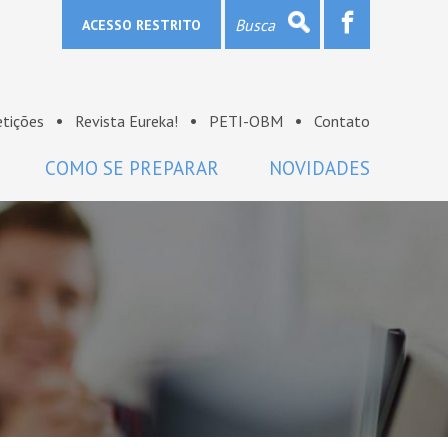
ACESSO RESTRITO
tições
Revista Eureka!
PETI-OBM
Contato
COMO SE PREPARAR
NOVIDADES
Provas e gabaritos
Notícias
Bibliografia
OBM na mídia
Links
Sala de imprensa
Lista de discussão