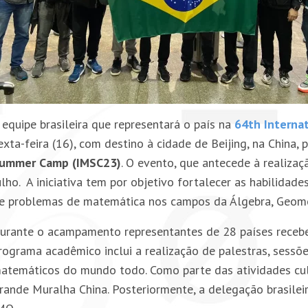
 equipe brasileira que representará o país na
64th Interna
exta-feira (16), com destino à cidade de Beijing, na China, 
ummer Camp (IMSC23)
. O evento, que antecede à realizaç
ulho. A iniciativa tem por objetivo fortalecer as habilida
e problemas de matemática nos campos da Álgebra, Geomet
urante o acampamento representantes de 28 países receber
rograma acadêmico inclui a realização de palestras, sess
atemáticos do mundo todo. Como parte das atividades cultu
rande Muralha China. Posteriormente, a delegação brasileira