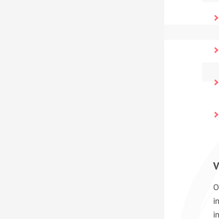
V
O
i
i