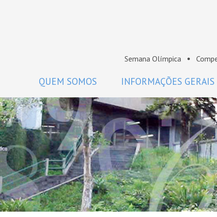
Semana Olímpica
Compe
QUEM SOMOS
INFORMAÇÕES GERAIS
A OBM
Regulamento
Histórico
Como participar
Premiados da OBM
Calendário
Comissão Nacional de Olimpíadas
Perguntas frequentes
de Matemática da SBM
Coordenadores
Projeto Gráfico da OBM