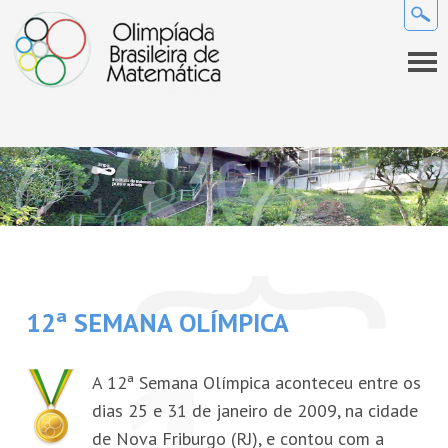
QUEM SOMOS
A OBM
INFORMAÇÕES GERAIS
Premiados da OBM
Regulamento
COMO SE PREPARAR
Comissão Nacional de Olimpíadas de Matemática da SBM
Calendário
Provas e gabaritos
NOVIDADES
12ª SEMANA OLÍMPICA
Coordenadores
Perguntas frequentes
Links
Notícias
SEMANA OLÍMPICA
Projeto Gráfico da OBM
A 12ª Semana Olímpica aconteceu entre os
Lista de discussão
Sala de imprensa
COMPETIÇÕES
dias 25 e 31 de janeiro de 2009, na cidade
de Nova Friburgo (RJ), e contou com a
REVISTA EUREKA!