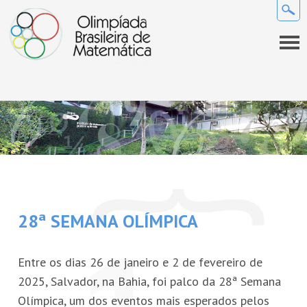
QUEM SOMOS
A OBM
INFORMAÇÕES GERAIS
Premiados da OBM
Regulamento
COMO SE PREPARAR
Comissão Nacional de Olimpíadas de Matemática da SBM
Calendário
Provas e gabaritos
NOVIDADES
28ª SEMANA OLÍMPICA
Coordenadores
Perguntas frequentes
Links
Notícias
SEMANA OLÍMPICA
Projeto Gráfico da OBM
Entre os dias 26 de janeiro e 2 de fevereiro de
Lista de discussão
Sala de imprensa
COMPETIÇÕES
2025, Salvador, na Bahia, foi palco da 28ª Semana
Olímpica, um dos eventos mais esperados pelos
REVISTA EUREKA!